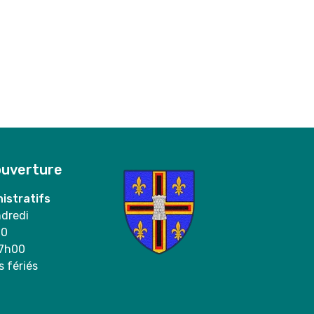
ouverture
istratifs
ndredi
00
17h00
s fériés