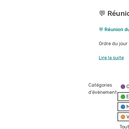
💬
Réunion
💬 Réunio
du
Conseil
💬 Réunion du
Municipal
-
Ordre du jour 
reportée
au
Lire la suite
17
juin
Catégories
C
d’évènement
E
M
V
Tout