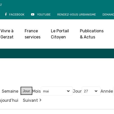
AT
FACEBOOK
YOUTUBE
RENDEZ-VOUS URBANISME
DEMAND
Agenda
Vivre à
France
Le Portail
Publications
Accueil
»
Agenda
Gerzat
services
Citoyen
& Actus
Semaine
Jour
Mois
Jour
Année
jourd’hui
Suivant