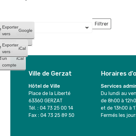
Filtrer
Créer
Exporter
Lieux
Google
un
vers
Google
compte
Exporter
iCal
Créer
vers
un
iCal
compte
Ville de Gerzat
Horaires d’
Hôtel de Ville
Services admin
Place de la Liberté
Du lundi au ve
63360 GERZAT
de 8h00 à 12h
Tél. : 04 73 25 00 14
et de 13h00 à 
Fax : 04 73 25 89 50
Fermés les jour