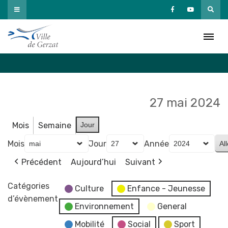
Passer
au
Agenda
contenu
Accueil
»
Agenda
27 mai 2024
Mois
Semaine
Jour
Mois
Jour
Année
Précédent
Aujourd’hui
Suivant
Catégories
Culture
Enfance - Jeunesse
d’évènement
Environnement
General
Mobilité
Social
Sport