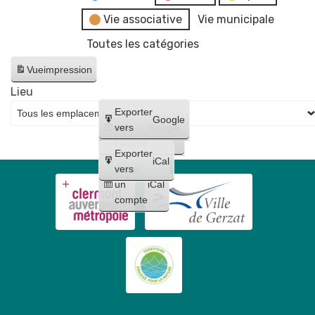
Vie associative
Vie municipale
Toutes les catégories
Vue
impression
Lieu
Créer
Exporter
Google
un
vers
Google
compte
Exporter
iCal
Créer
vers
un
iCal
compte