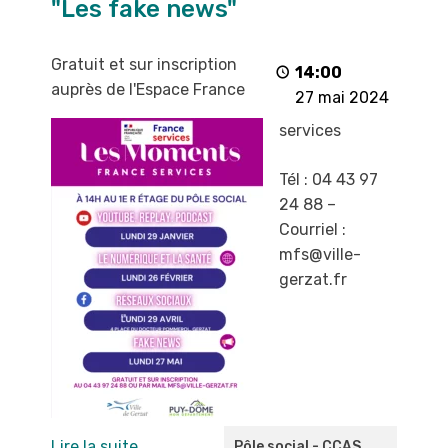
"Les fake news"
"Les
fake
news"
Gratuit et sur inscription
14:00
auprès de l'Espace France
27 mai 2024
services
Tél : 04 43 97
24 88 –
Courriel :
mfs@ville-
gerzat.fr
Lire la suite
Pôle social - CCAS