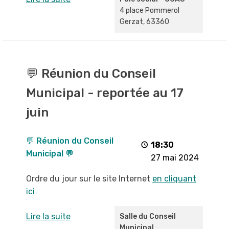
4 place Pommerol
Gerzat
,
63360
💬
Réunion
💬 Réunion du Conseil
du
Municipal - reportée au 17
Conseil
Municipal
juin
-
reportée
💬 Réunion du Conseil
au
18:30
Municipal 💬
17
27 mai 2024
juin
Ordre du jour sur le site Internet
en cliquant
ici
Lire la suite
Salle du Conseil
Municipal