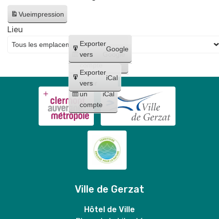
Vue
impression
Lieu
Créer
Exporter
Google
un
vers
Google
compte
Exporter
iCal
Créer
vers
un
iCal
compte
Ville de Gerzat
Hôtel de Ville