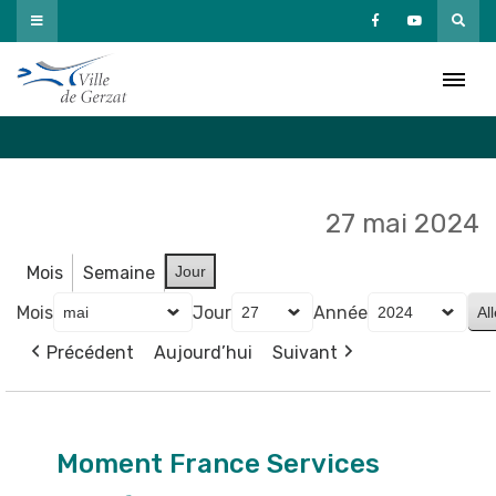
Passer
au
Agenda
contenu
Accueil
»
Agenda
27 mai 2024
Mois
Semaine
Jour
Mois
Jour
Année
Précédent
Aujourd’hui
Suivant
Moment
France
Moment France Services
Services