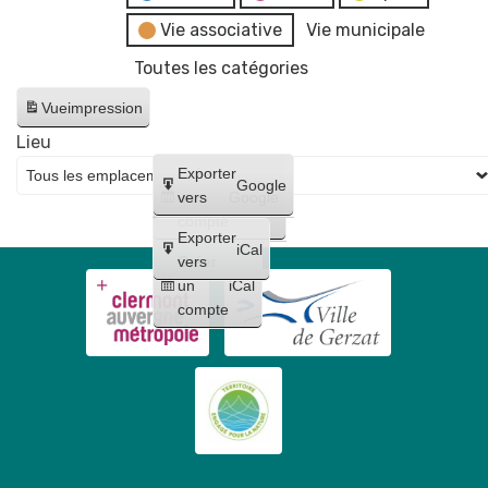
Vie associative
Vie municipale
Toutes les catégories
Vue
impression
Lieu
Créer
Exporter
Google
un
vers
Google
compte
Exporter
iCal
Créer
vers
un
iCal
compte