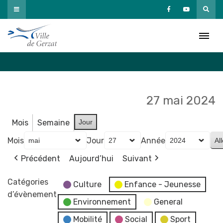
Passer
au
Agenda
contenu
Accueil
»
Agenda
27 mai 2024
Mois
Semaine
Jour
Mois
Jour
Année
Précédent
Aujourd’hui
Suivant
Catégories
Culture
Enfance - Jeunesse
d’évènement
Environnement
General
Mobilité
Social
Sport