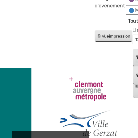
d’évènement
M
Tout
Li
Vue
impression