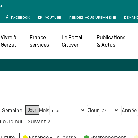
AT
FACEBOOK
YOUTUBE
RENDEZ-VOUS URBANISME
DEMAND
Agenda
Vivre à
France
Le Portail
Publications
Accueil
»
Agenda
Gerzat
services
Citoyen
& Actus
Semaine
Jour
Mois
Jour
Année
jourd’hui
Suivant
ulture
Enfance - Jeunesse
Environnement