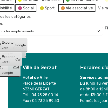
obilité
Social
Sport
Vie associative
Vie m
es les catégories
eu
Fi
L
Créer
Exporter
Google
un
vers
Google
compte
Exporter
iCal
Créer
vers
Ville de Gerzat
Horaires d’
un
iCal
compte
Hôtel de Ville
Services admin
Place de la Liberté
Du lundi au ve
63360 GERZAT
de 8h00 à 12h
Tél. : 04 73 25 00 14
et de 13h00 à 
Fax : 04 73 25 89 50
Fermés les jour