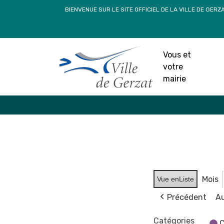
Passer
BIENVENUE SUR LE SITE OFFICIEL DE LA VILLE DE GERZ
au
contenu
Vous et
votre
mairie
Mois
Vue en
Liste
Précédent
Au
Catégories
C