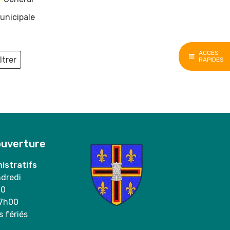
unicipale
ACCÈS
ltrer
RAPIDES
ieux
ouverture
istratifs
ndredi
00
17h00
s fériés