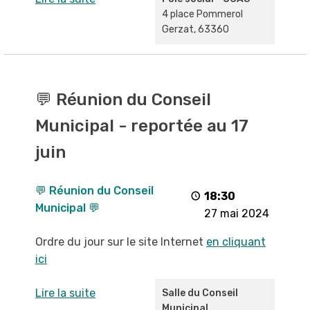
4 place Pommerol
Gerzat
,
63360
💬
Réunion
💬 Réunion du Conseil
du
Municipal - reportée au 17
Conseil
Municipal
juin
-
reportée
💬 Réunion du Conseil
au
18:30
Municipal 💬
17
27 mai 2024
juin
Ordre du jour sur le site Internet
en cliquant
ici
Lire la suite
Salle du Conseil
Municipal