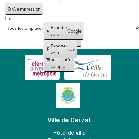
Vue
impression
Lieu
Créer
Exporter
Google
un
vers
Google
compte
Exporter
iCal
Créer
vers
un
iCal
compte
Ville de Gerzat
Hôtel de Ville