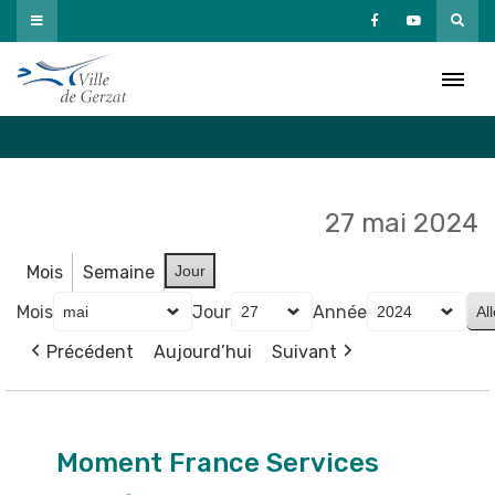
Passer
au
Agenda
contenu
Accueil
»
Agenda
27 mai 2024
Mois
Semaine
Jour
Mois
Jour
Année
Précédent
Aujourd’hui
Suivant
Moment
France
Moment France Services
Services