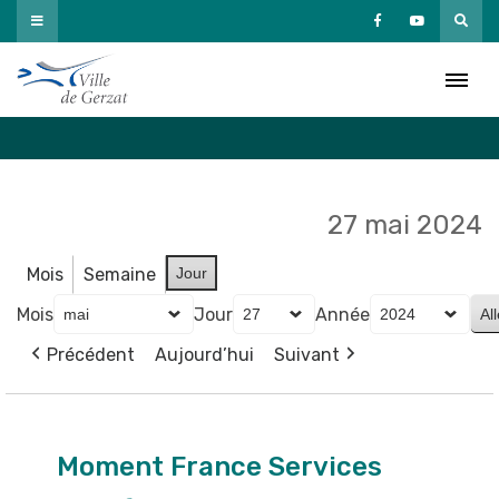
Passer
au
Agenda
contenu
Accueil
»
Agenda
27 mai 2024
Mois
Semaine
Jour
Mois
Jour
Année
Précédent
Aujourd’hui
Suivant
Moment
France
Moment France Services
Services