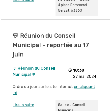
4 place Pommerol
Gerzat
,
63360
💬
Réunion
💬 Réunion du Conseil
du
Municipal - reportée au 17
Conseil
Municipal
juin
-
reportée
💬 Réunion du Conseil
au
18:30
Municipal 💬
17
27 mai 2024
juin
Ordre du jour sur le site Internet
en cliquant
ici
Lire la suite
Salle du Conseil
Municipal