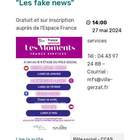
"Les fake news"
"Les
fake
news"
Gratuit et sur inscription
14:00
auprès de l'Espace France
27 mai 2024
services
Tél : 04 43 97
24 88 –
Courriel :
mfs@ville-
gerzat.fr
Lire la suite
Pôle social - CCAS