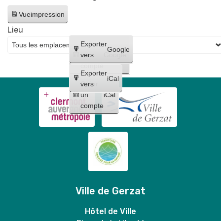
Vue
impression
Lieu
Créer
Exporter
Google
un
vers
Google
compte
Exporter
iCal
Créer
vers
un
iCal
compte
Ville de Gerzat
Hôtel de Ville