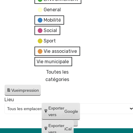
General
Mobilité
Social
Sport
Vie associative
Vie municipale
Toutes les
catégories
Vue
impression
Lieu
Créer
Exporter
Google
un
vers
Google
compte
Exporter
iCal
Créer
vers