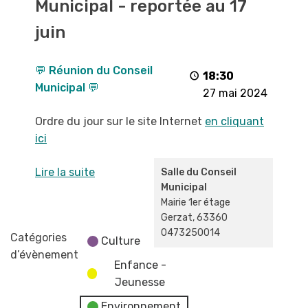
Municipal - reportée au 17
Conseil
Municipal
juin
-
reportée
💬 Réunion du Conseil
au
18:30
Municipal 💬
17
27 mai 2024
juin
Ordre du jour sur le site Internet
en cliquant
ici
Lire la suite
Salle du Conseil
Municipal
Mairie 1er étage
Gerzat
,
63360
0473250014
Catégories
Culture
d’évènement
Enfance -
Jeunesse
Environnement