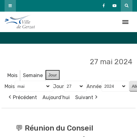
Passer
au
Agenda
contenu
Accueil
»
Agenda
27 mai 2024
Mois
Semaine
Jour
Mois
Jour
Année
Précédent
Aujourd’hui
Suivant
💬
Réunion
💬 Réunion du Conseil
du