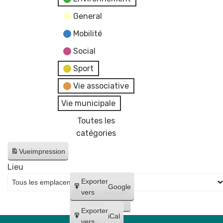
General
Mobilité
Social
Sport
Vie associative
Vie municipale
Toutes les
catégories
Vue
impression
Lieu
Créer
Exporter
Google
un
vers
Google
compte
Exporter
iCal
Créer
vers