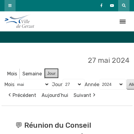
Passer
au
Agenda
contenu
Accueil
»
Agenda
27 mai 2024
Mois
Semaine
Jour
Mois
Jour
Année
Précédent
Aujourd’hui
Suivant
💬
Réunion
💬 Réunion du Conseil
du