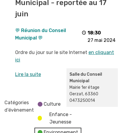
Municipal - reportée au 17
Conseil
Municipal
juin
-
reportée
💬 Réunion du Conseil
au
18:30
Municipal 💬
17
27 mai 2024
juin
Ordre du jour sur le site Internet
en cliquant
ici
Lire la suite
Salle du Conseil
Municipal
Mairie 1er étage
Gerzat
,
63360
0473250014
Catégories
Culture
d’évènement
Enfance -
Jeunesse
Environnement