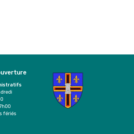
ouverture
istratifs
ndredi
00
17h00
s fériés