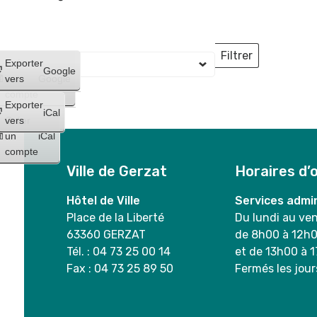
Filtrer
Créer
Exporter
Lieux
Google
un
vers
Google
compte
Exporter
iCal
Créer
vers
un
iCal
compte
Ville de Gerzat
Horaires d’
Hôtel de Ville
Services admin
Place de la Liberté
Du lundi au ve
63360 GERZAT
de 8h00 à 12h
Tél. : 04 73 25 00 14
et de 13h00 à 
Fax : 04 73 25 89 50
Fermés les jour