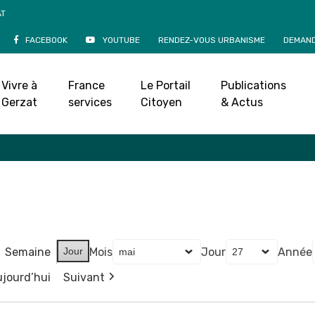
AT
FACEBOOK
YOUTUBE
RENDEZ-VOUS URBANISME
DEMAND
Agenda
Vivre à
France
Le Portail
Publications
Accueil
»
Agenda
Gerzat
services
Citoyen
& Actus
Semaine
Jour
Mois
Jour
Année
jourd’hui
Suivant