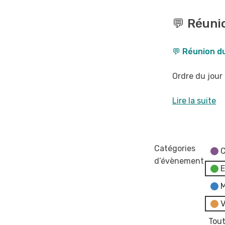
💬
Réunion
💬 Réunio
du
Conseil
💬 Réunion du
Municipal
-
Ordre du jour 
reportée
au
Lire la suite
17
juin
Catégories
C
d’évènement
E
M
V
Tout