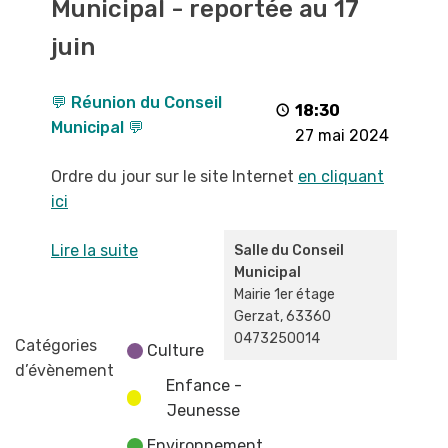
Municipal - reportée au 17
Conseil
Municipal
juin
-
reportée
💬 Réunion du Conseil
au
18:30
Municipal 💬
17
27 mai 2024
juin
Ordre du jour sur le site Internet
en cliquant
ici
Lire la suite
Salle du Conseil
Municipal
Mairie 1er étage
Gerzat
,
63360
0473250014
Catégories
Culture
d’évènement
Enfance -
Jeunesse
Environnement