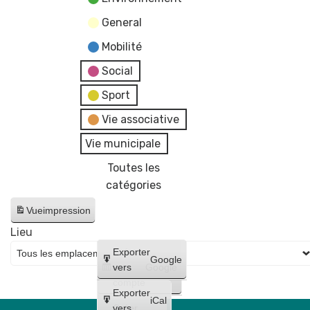
General
Mobilité
Social
Sport
Vie associative
Vie municipale
Toutes les
catégories
Vue
impression
Lieu
Créer
Exporter
Google
un
vers
Google
compte
Exporter
iCal
Créer
vers