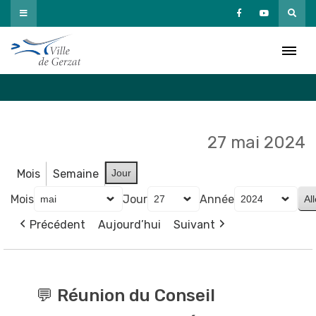
Passer
au
Agenda
contenu
Accueil
»
Agenda
27 mai 2024
Mois
Semaine
Jour
Mois
Jour
Année
Précédent
Aujourd’hui
Suivant
💬
Réunion
💬 Réunion du Conseil
du