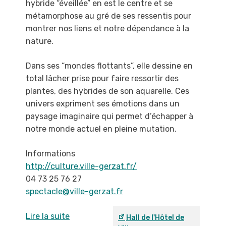
hybride
“éveillée” en est le centre et se
métamorphose au
gré de ses ressentis pour
montrer nos liens et
notre dépendance à la
nature.
Dans ses “mondes flottants”, elle dessine en
total
lâcher prise pour faire ressortir des
plantes, des
hybrides de son aquarelle. Ces
univers expriment
ses émotions dans un
paysage imaginaire qui
permet d’échapper à
notre monde actuel en pleine
mutation.
Informations
http://culture.ville-gerzat.fr/
04 73 25 76 27
spectacle@ville-gerzat.fr
Lire la suite
Hall de l'Hôtel de