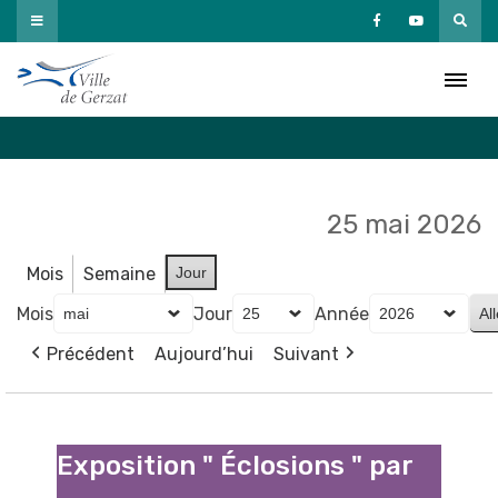
Passer
au
Agenda
contenu
Accueil
»
Agenda
25 mai 2026
Mois
Semaine
Jour
Mois
Jour
Année
Précédent
Aujourd’hui
Suivant
Exposition
"
Exposition " Éclosions " par
Éclosions