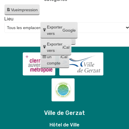
Vue
impression
Lieu
Créer
Exporter
Google
un
vers
Google
compte
Exporter
iCal
Créer
vers
un
iCal
compte
Ville de Gerzat
Hôtel de Ville