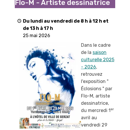
Flo-M - Artiste dessinatrice
"
par
Flo-
Du lundi au vendredi de 8 h à 12 h et
M
de 13 h à 17 h
-
25 mai 2026
Artiste
Dans le cadre
dessinatrice
de la
saison
culturelle 2025
- 2026
,
retrouvez
l'exposition "
Éclosions " par
Flo-M, artiste
dessinatrice,
er
du mercredi 1
avril au
vendredi 29