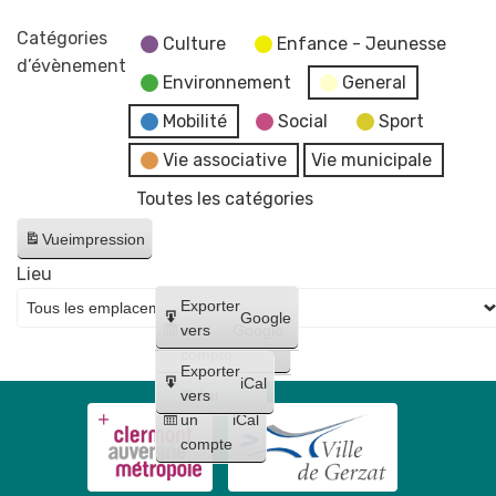
Catégories
Culture
Enfance - Jeunesse
d’évènement
Environnement
General
Mobilité
Social
Sport
Vie associative
Vie municipale
Toutes les catégories
Vue
impression
Lieu
Créer
Exporter
Google
un
vers
Google
compte
Exporter
iCal
Créer
vers
un
iCal
compte