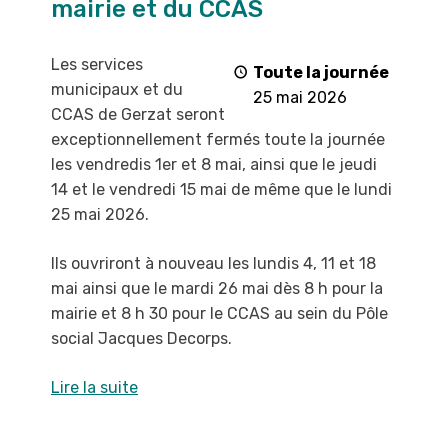
mairie et du CCAS
de
la
mairie
Les services
Toute la journée
et
municipaux et du
25 mai 2026
du
CCAS de Gerzat
seront
CCAS
exceptionnellement fermés toute la
journée
les vendredis 1
er
et 8 mai, ainsi que le jeudi
14 et le vendredi 15 mai de même que
le lundi
25 mai 2026
.
Ils ouvriront à nouveau les lundis 4, 11 et 18
mai ainsi que le mardi 26 mai dès 8 h pour la
mairie et 8 h 30 pour le CCAS au sein du Pôle
social Jacques Decorps.
Lire la suite