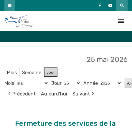
Passer
au
Agenda
contenu
Accueil
»
Agenda
25 mai 2026
Mois
Semaine
Jour
Mois
Jour
Année
Précédent
Aujourd’hui
Suivant
Fermeture
des
Fermeture des services de la
services