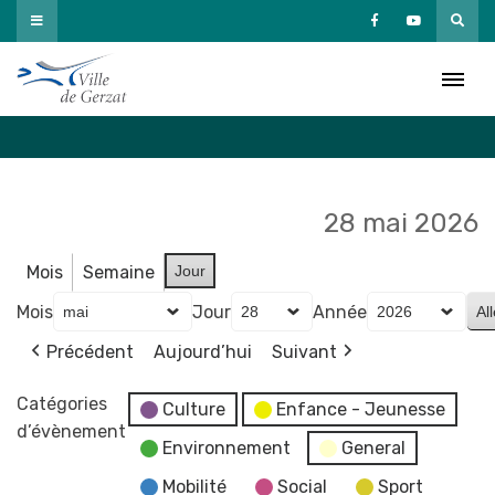
Passer
au
Agenda
contenu
Accueil
»
Agenda
28 mai 2026
Mois
Semaine
Jour
Mois
Jour
Année
Précédent
Aujourd’hui
Suivant
Catégories
Culture
Enfance - Jeunesse
d’évènement
Environnement
General
Mobilité
Social
Sport