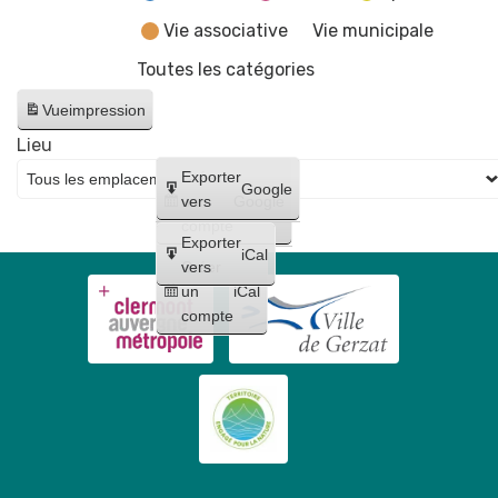
Vie associative
Vie municipale
Toutes les catégories
Vue
impression
Lieu
Créer
Exporter
Google
un
vers
Google
compte
Exporter
iCal
Créer
vers
un
iCal
compte