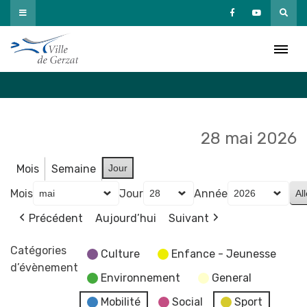
Passer
au
Agenda
contenu
Accueil
»
Agenda
28 mai 2026
Mois
Semaine
Jour
Mois
Jour
Année
Précédent
Aujourd’hui
Suivant
Catégories
Culture
Enfance - Jeunesse
d’évènement
Environnement
General
Mobilité
Social
Sport