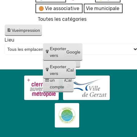
Vie associative
Vie municipale
Toutes les catégories
Vue
impression
Lieu
Créer
Exporter
Google
un
vers
Google
compte
Exporter
iCal
Créer
vers
un
iCal
compte