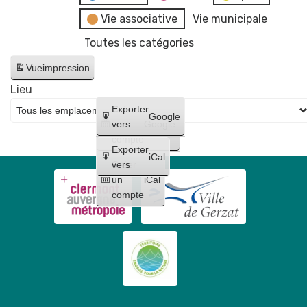
Vie associative
Vie municipale
Toutes les catégories
Vue
impression
Lieu
Créer
Exporter
Google
un
vers
Google
compte
Exporter
iCal
Créer
vers
un
iCal
compte