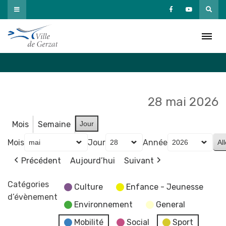
Passer
au
Agenda
contenu
Accueil
»
Agenda
28 mai 2026
Mois
Semaine
Jour
Mois
Jour
Année
Précédent
Aujourd’hui
Suivant
Catégories
Culture
Enfance - Jeunesse
d’évènement
Environnement
General
Mobilité
Social
Sport