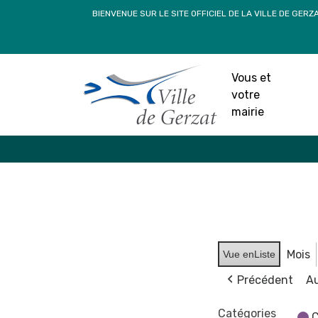
Passer
BIENVENUE SUR LE SITE OFFICIEL DE LA VILLE DE GERZ
au
contenu
Vous et
votre
mairie
Mois
Vue en
Liste
Précédent
Au
Catégories
C