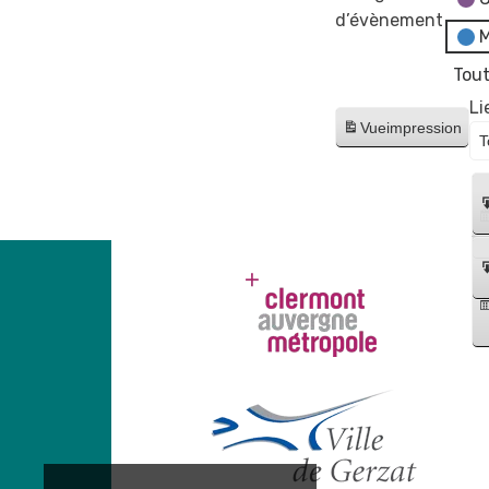
d’évènement
M
Tout
Li
Vue
impression