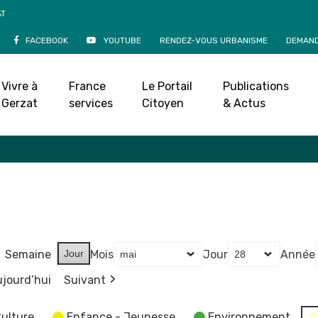
AT
FACEBOOK
YOUTUBE
RENDEZ-VOUS URBANISME
DEMAND
Agenda
Vivre à
France
Le Portail
Publications
Accueil
»
Agenda
Gerzat
services
Citoyen
& Actus
Semaine
Jour
Mois
Jour
Année
jourd’hui
Suivant
ulture
Enfance - Jeunesse
Environnement