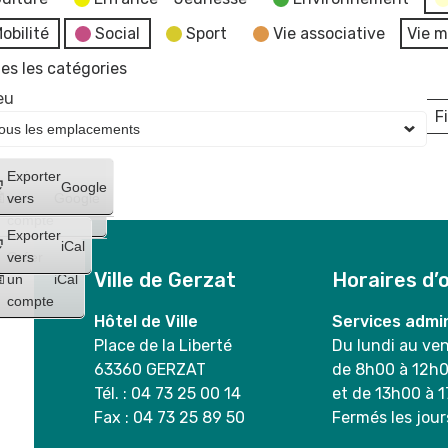
obilité
Social
Sport
Vie associative
Vie m
es les catégories
eu
Fi
L
Créer
Exporter
Google
un
vers
Google
compte
Exporter
iCal
Créer
vers
Ville de Gerzat
Horaires d’
un
iCal
compte
Hôtel de Ville
Services admin
Place de la Liberté
Du lundi au ve
63360 GERZAT
de 8h00 à 12h
Tél. : 04 73 25 00 14
et de 13h00 à 
Fax : 04 73 25 89 50
Fermés les jour