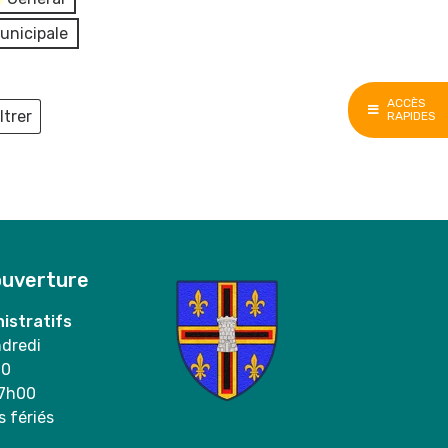
unicipale
ACCÈS
ltrer
RAPIDES
ieux
ouverture
istratifs
ndredi
00
17h00
s fériés