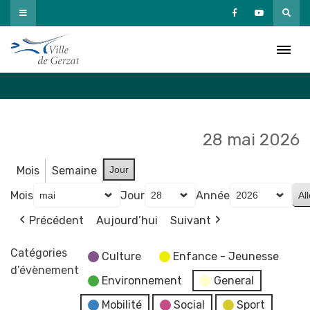
Passer
au
Agenda
contenu
Accueil
»
Agenda
28 mai 2026
Mois
Semaine
Jour
Mois
Jour
Année
Précédent
Aujourd’hui
Suivant
Catégories
Culture
Enfance - Jeunesse
d’évènement
Environnement
General
Mobilité
Social
Sport