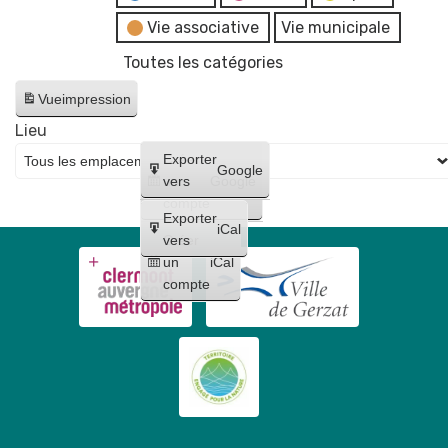
Vie associative
Vie municipale
Toutes les catégories
Vue
impression
Lieu
Créer
Exporter
Google
un
vers
Google
compte
Exporter
iCal
Créer
vers
un
iCal
compte