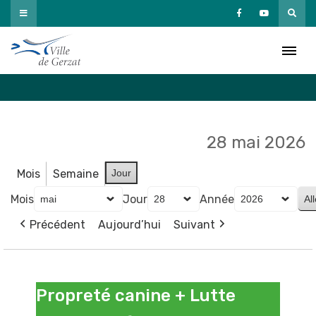
Passer
au
Agenda
contenu
Accueil
»
Agenda
28 mai 2026
Mois
Semaine
Jour
Mois
Jour
Année
Précédent
Aujourd’hui
Suivant
Propreté
canine
Propreté canine + Lutte
+