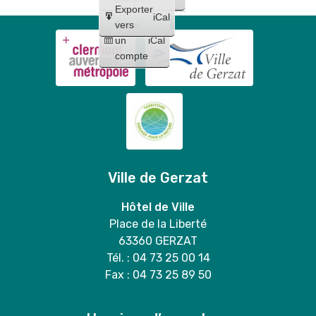
Exporter
iCal
Créer
vers
un
iCal
compte
Ville de Gerzat
Hôtel de Ville
Place de la Liberté
63360 GERZAT
Tél. : 04 73 25 00 14
Fax : 04 73 25 89 50