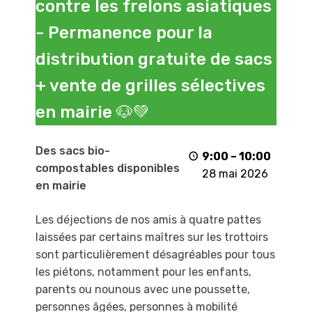
contre les frelons asiatiques
Lutte
contre
- Permanence pour la
les
distribution gratuite de sacs
frelons
asiatiques
+ vente de grilles sélectives
-
en mairie 🐶💚
Permanence
pour
la
Des sacs bio-
9:00
–
10:00
distribution
compostables disponibles
28 mai 2026
gratuite
en mairie
de
sacs
Les déjections de nos amis à quatre pattes
+
laissées par certains maîtres sur les trottoirs
vente
sont particulièrement désagréables pour tous
de
les piétons, notamment pour les enfants,
grilles
parents ou nounous avec une poussette,
sélectives
personnes âgées, personnes à mobilité