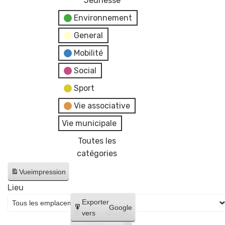
Jeunesse
Environnement
General
Mobilité
Social
Sport
Vie associative
Vie municipale
Toutes les
catégories
Vue
impression
Lieu
Créer
Exporter
Google
un
vers
Google
compte