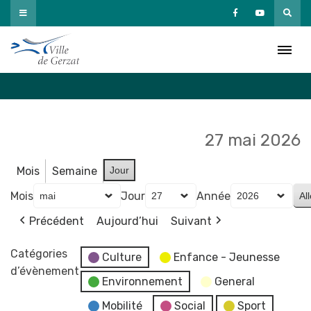
Passer
au
Agenda
contenu
Accueil
»
Agenda
27 mai 2026
Mois
Semaine
Jour
Mois
Jour
Année
Précédent
Aujourd’hui
Suivant
Catégories
Culture
Enfance - Jeunesse
d’évènement
Environnement
General
Mobilité
Social
Sport