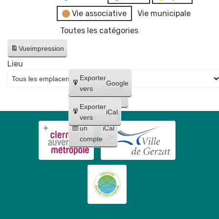
Vie associative
Vie municipale
Toutes les catégories
Vue
impression
Lieu
Créer
Exporter
Google
un
vers
Google
compte
Exporter
iCal
Créer
vers
un
iCal
compte