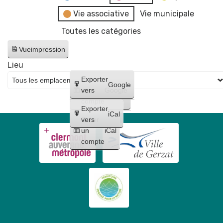
Vie associative
Vie municipale
Toutes les catégories
Vue
impression
Lieu
Créer
Exporter
Google
un
vers
Google
compte
Exporter
iCal
Créer
vers
un
iCal
compte