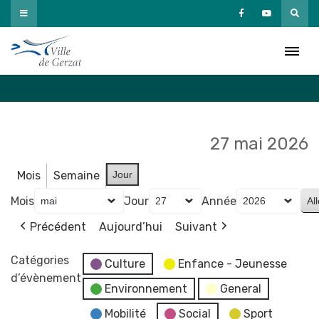
Passer
au
Agenda
contenu
Accueil
»
Agenda
27 mai 2026
Mois
Semaine
Jour
Mois
Jour
Année
Précédent
Aujourd’hui
Suivant
Catégories
Culture
Enfance - Jeunesse
d’évènement
Environnement
General
Mobilité
Social
Sport