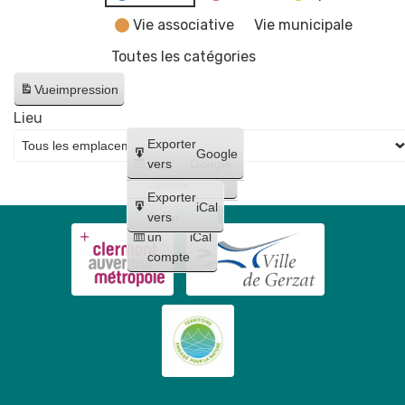
Vie associative
Vie municipale
Toutes les catégories
Vue
impression
Lieu
Créer
Exporter
Google
un
vers
Google
compte
Exporter
iCal
Créer
vers
un
iCal
compte