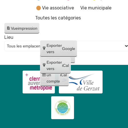
Vie associative
Vie municipale
Toutes les catégories
Vue
impression
Lieu
Créer
Exporter
Google
un
vers
Google
compte
Exporter
iCal
Créer
vers
un
iCal
compte