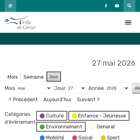
Passer
au
Agenda
contenu
Accueil
»
Agenda
27 mai 2026
Mois
Semaine
Jour
Mois
Jour
Année
Précédent
Aujourd’hui
Suivant
Catégories
Culture
Enfance - Jeunesse
d’évènement
Environnement
General
Mobilité
Social
Sport