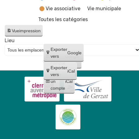
Vie associative
Vie municipale
Toutes les catégories
Vue
impression
Lieu
Créer
Exporter
Google
un
vers
Google
compte
Exporter
iCal
Créer
vers
un
iCal
compte