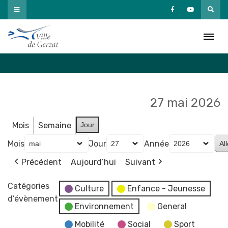
Passer
au
Agenda
contenu
Accueil
»
Agenda
27 mai 2026
Mois
Semaine
Jour
Mois
Jour
Année
Précédent
Aujourd’hui
Suivant
Catégories
Culture
Enfance - Jeunesse
d’évènement
Environnement
General
Mobilité
Social
Sport