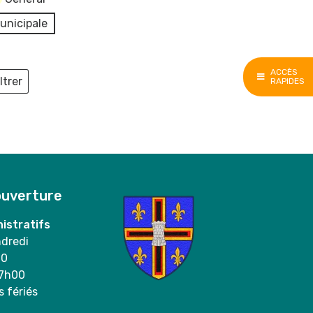
unicipale
ACCÈS
ltrer
RAPIDES
ieux
ouverture
istratifs
ndredi
00
17h00
s fériés