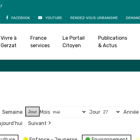
AT
FACEBOOK
YOUTUBE
RENDEZ-VOUS URBANISME
DEMAND
Agenda
Vivre à
France
Le Portail
Publications
Accueil
»
Agenda
Gerzat
services
Citoyen
& Actus
Semaine
Jour
Mois
Jour
Année
jourd’hui
Suivant
ulture
Enfance - Jeunesse
Environnement