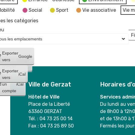
obilité
Social
Sport
Vie associative
Vie m
es les catégories
eu
Fi
L
Créer
Exporter
Google
un
vers
Google
compte
Exporter
iCal
Créer
vers
Ville de Gerzat
Horaires d’
un
iCal
compte
Hôtel de Ville
Services admin
Place de la Liberté
Du lundi au ve
63360 GERZAT
de 8h00 à 12h
Tél. : 04 73 25 00 14
et de 13h00 à 
Fax : 04 73 25 89 50
Fermés les jour