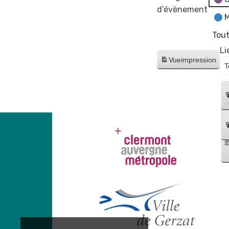
d’évènement
M
Tout
Li
Vue
impression