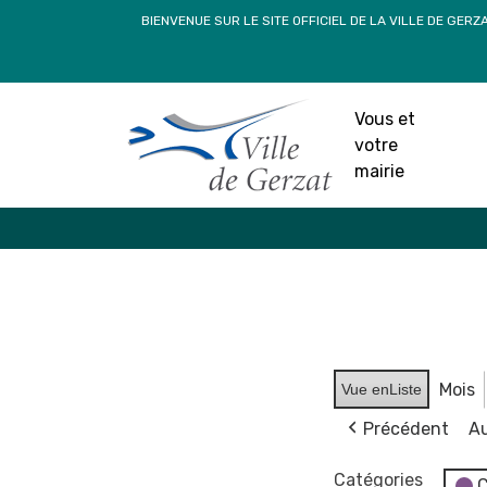
Passer
BIENVENUE SUR LE SITE OFFICIEL DE LA VILLE DE GERZ
au
contenu
Vous et
votre
mairie
Mois
Vue en
Liste
Précédent
Au
Catégories
C