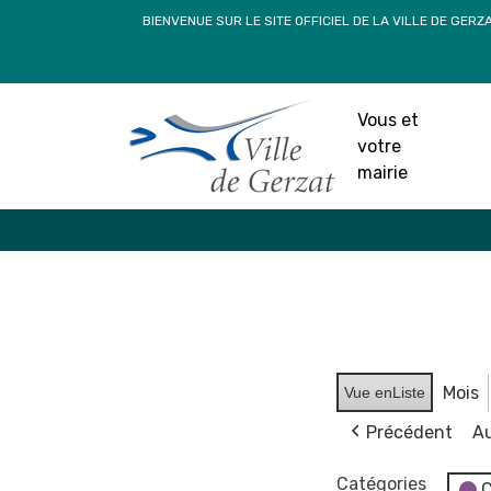
Passer
BIENVENUE SUR LE SITE OFFICIEL DE LA VILLE DE GERZ
au
contenu
Vous et
votre
mairie
Mois
Vue en
Liste
Précédent
Au
Catégories
C