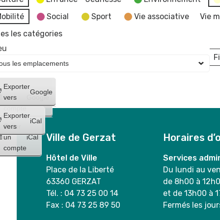
obilité
Social
Sport
Vie associative
Vie m
es les catégories
eu
Fi
L
Créer
Exporter
Google
un
vers
Google
compte
Exporter
iCal
Créer
vers
Ville de Gerzat
Horaires d’
un
iCal
compte
Hôtel de Ville
Services admin
Place de la Liberté
Du lundi au ve
63360 GERZAT
de 8h00 à 12h
Tél. : 04 73 25 00 14
et de 13h00 à 
Fax : 04 73 25 89 50
Fermés les jour