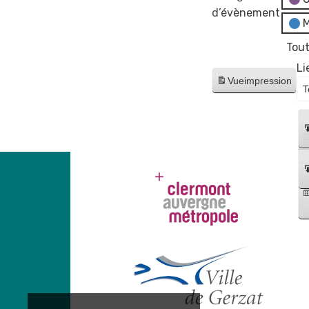
d’évènement
M
Tout
Li
Vue
impression