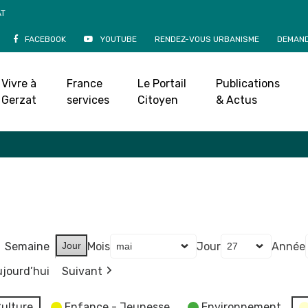
AT
FACEBOOK
YOUTUBE
RENDEZ-VOUS URBANISME
DEMAND
Agenda
Vivre à
France
Le Portail
Publications
Accueil
»
Agenda
Gerzat
services
Citoyen
& Actus
Semaine
Jour
Mois
Jour
Année
jourd’hui
Suivant
ulture
Enfance - Jeunesse
Environnement