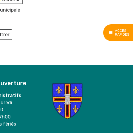
unicipale
ACCÈS
ltrer
RAPIDES
ieux
ouverture
istratifs
ndredi
00
17h00
s fériés