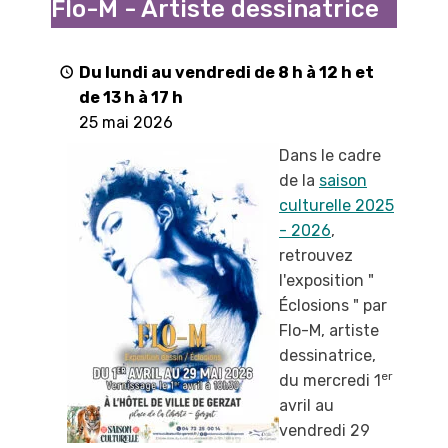
Flo-M - Artiste dessinatrice
"
par
Flo-
Du lundi au vendredi de 8 h à 12 h et
M
de 13 h à 17 h
-
25 mai 2026
Artiste
Dans le cadre
dessinatrice
de la
saison
culturelle 2025
- 2026
,
retrouvez
l'exposition "
Éclosions " par
Flo-M, artiste
dessinatrice,
er
du mercredi 1
avril au
vendredi 29