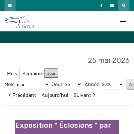
Passer
au
Agenda
contenu
Accueil
»
Agenda
25 mai 2026
Mois
Semaine
Jour
Mois
Jour
Année
Précédent
Aujourd’hui
Suivant
Exposition
"
Exposition " Éclosions " par
Éclosions