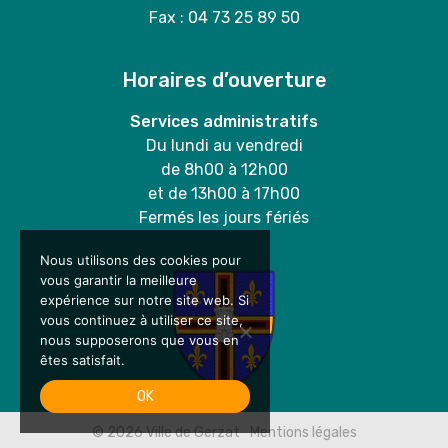
Fax : 04 73 25 89 50
Horaires d’ouverture
Services administratifs
Du lundi au vendredi
de 8h00 à 12h00
et de 13h00 à 17h00
Fermés les jours fériés
Nous utilisons des cookies pour
vous garantir la meilleure
expérience sur notre site web. Si
vous continuez à utiliser ce site,
nous supposerons que vous en
êtes satisfait.
OK
© 2026
Ville de Gerzat
Mentions légales