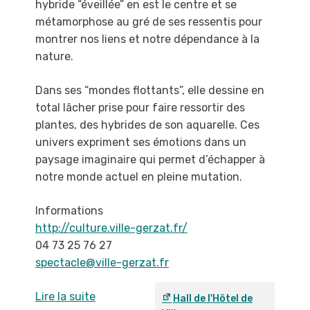
hybride
“éveillée” en est le centre et se
métamorphose au
gré de ses ressentis pour
montrer nos liens et
notre dépendance à la
nature.
Dans ses “mondes flottants”, elle dessine en
total
lâcher prise pour faire ressortir des
plantes, des
hybrides de son aquarelle. Ces
univers expriment
ses émotions dans un
paysage imaginaire qui
permet d’échapper à
notre monde actuel en pleine
mutation.
Informations
http://culture.ville-gerzat.fr/
04 73 25 76 27
spectacle@ville-gerzat.fr
Lire la suite
Hall de l'Hôtel de