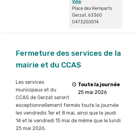
Ville
Place des Remparts
Gerzat
,
63360
0473250014
Fermeture
des
Fermeture des services de la
services
mairie et du CCAS
de
la
mairie
Les services
Toute la journée
et
municipaux et du
25 mai 2026
du
CCAS de Gerzat
seront
CCAS
exceptionnellement fermés toute la
journée
les vendredis 1
er
et 8 mai, ainsi que le jeudi
14 et le vendredi 15 mai de même que
le lundi
25 mai 2026
.