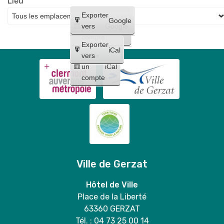
Lieu
Créer
Exporter
Google
un
vers
Google
compte
Exporter
iCal
Créer
vers
un
iCal
compte
Ville de Gerzat
Hôtel de Ville
Place de la Liberté
63360 GERZAT
Tél. : 04 73 25 00 14