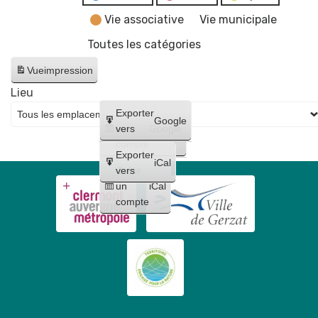
Vie associative
Vie municipale
Toutes les catégories
Vue
impression
Lieu
Créer
Exporter
Google
un
vers
Google
compte
Exporter
iCal
Créer
vers
un
iCal
compte