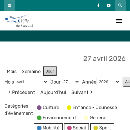
Passer
au
Agenda
contenu
Accueil
»
Agenda
27 avril 2026
Mois
Semaine
Jour
Mois
Jour
Année
Précédent
Aujourd’hui
Suivant
Catégories
Culture
Enfance - Jeunesse
d’évènement
Environnement
General
Mobilité
Social
Sport