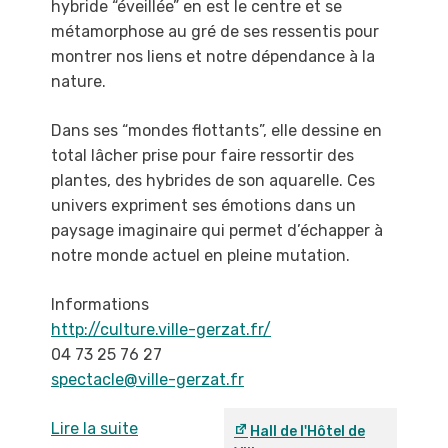
hybride
“éveillée” en est le centre et se
métamorphose au
gré de ses ressentis pour
montrer nos liens et
notre dépendance à la
nature.
Dans ses “mondes flottants”, elle dessine en
total
lâcher prise pour faire ressortir des
plantes, des
hybrides de son aquarelle. Ces
univers expriment
ses émotions dans un
paysage imaginaire qui
permet d’échapper à
notre monde actuel en pleine
mutation.
Informations
http://culture.ville-gerzat.fr/
04 73 25 76 27
spectacle@ville-gerzat.fr
Lire la suite
Hall de l'Hôtel de