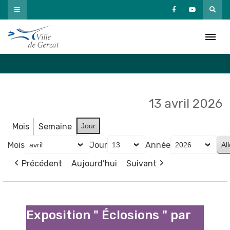
Passer
au
Agenda
contenu
Accueil
»
Agenda
13 avril 2026
Mois
Semaine
Jour
Mois
Jour
Année
Précédent
Aujourd’hui
Suivant
Exposition
"
Exposition " Éclosions " par
Éclosions