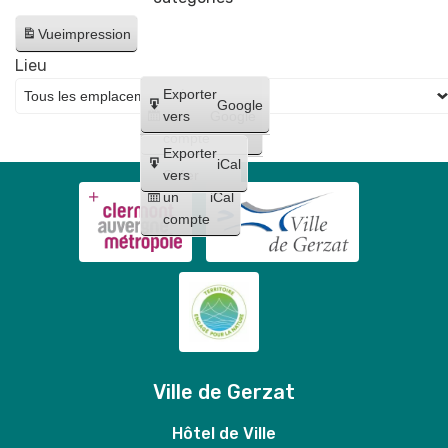
Vue
impression
Lieu
Créer
Exporter
Google
un
vers
Google
compte
Exporter
iCal
Créer
vers
un
iCal
compte
Ville de Gerzat
Hôtel de Ville