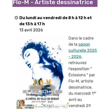
Flo-M - Artiste dessinatrice
"
par
Flo-
Du lundi au vendredi de 8 h à 12 h et
M
de 13 h à 17 h
-
13 avril 2026
Artiste
Dans le cadre
dessinatrice
de la
saison
culturelle 2025
- 2026
,
retrouvez
l'exposition "
Éclosions " par
Flo-M, artiste
dessinatrice,
er
du mercredi 1
avril au
vendredi 29