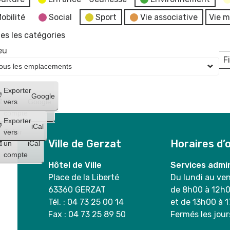
obilité
Social
Sport
Vie associative
Vie m
es les catégories
eu
Fi
L
Créer
Exporter
Google
un
vers
Google
compte
Exporter
iCal
Créer
vers
Ville de Gerzat
Horaires d’
un
iCal
compte
Hôtel de Ville
Services admin
Place de la Liberté
Du lundi au ve
63360 GERZAT
de 8h00 à 12h
Tél. : 04 73 25 00 14
et de 13h00 à 
Fax : 04 73 25 89 50
Fermés les jour