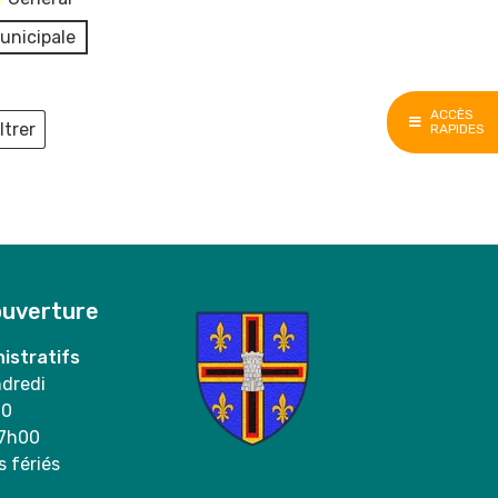
unicipale
ACCÈS
ltrer
RAPIDES
ieux
ouverture
istratifs
ndredi
00
17h00
s fériés