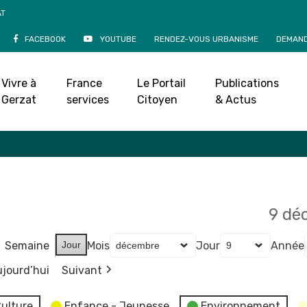
AT
FACEBOOK
YOUTUBE
RENDEZ-VOUS URBANISME
DEMAND
Agenda
Vivre à
France
Le Portail
Publications
Accueil
»
Agenda
Gerzat
services
Citoyen
& Actus
9 dé
Semaine
Jour
Mois
Jour
Année
jourd’hui
Suivant
ulture
Enfance - Jeunesse
Environnement