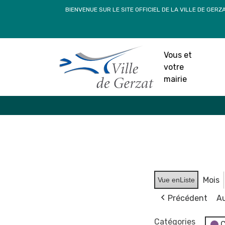
Passer
BIENVENUE SUR LE SITE OFFICIEL DE LA VILLE DE GERZ
au
contenu
Vous et
votre
mairie
Mois
Vue en
Liste
Précédent
Au
Catégories
C