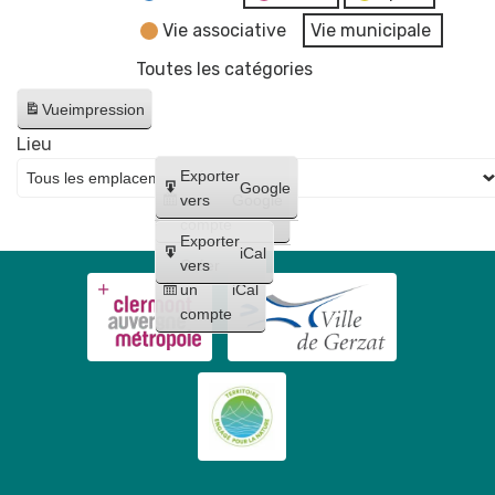
Vie associative
Vie municipale
Toutes les catégories
Vue
impression
Lieu
Créer
Exporter
Google
un
vers
Google
compte
Exporter
iCal
Créer
vers
un
iCal
compte