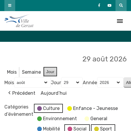
Passer
au
Agenda
contenu
Accueil
»
Agenda
29 août 2026
Mois
Semaine
Jour
Mois
Jour
Année
Précédent
Aujourd’hui
Catégories
Culture
Enfance - Jeunesse
d’évènement
Environnement
General
Mobilité
Social
Sport