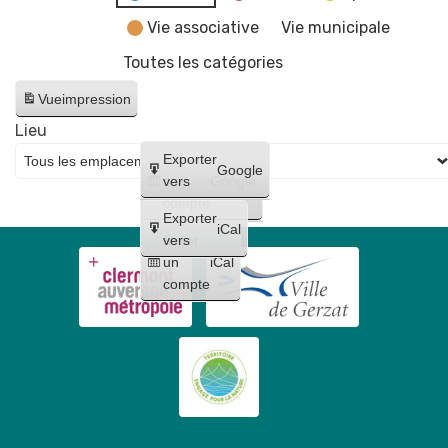
Vie associative
Vie municipale
Toutes les catégories
Vue
impression
Lieu
Créer
Exporter
Google
un
vers
Google
compte
Exporter
iCal
Créer
vers
un
iCal
compte