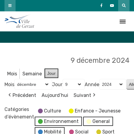
Passer
au
Agenda
contenu
Accueil
»
Agenda
9 décembre 2024
Mois
Semaine
Jour
Mois
Jour
Année
Précédent
Aujourd’hui
Suivant
Catégories
Culture
Enfance - Jeunesse
d’évènement
Environnement
General
Mobilité
Social
Sport