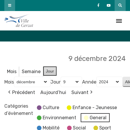
Passer
au
Agenda
contenu
Accueil
»
Agenda
9 décembre 2024
Mois
Semaine
Jour
Mois
Jour
Année
Précédent
Aujourd’hui
Suivant
Catégories
Culture
Enfance - Jeunesse
d’évènement
Environnement
General
Mobilité
Social
Sport