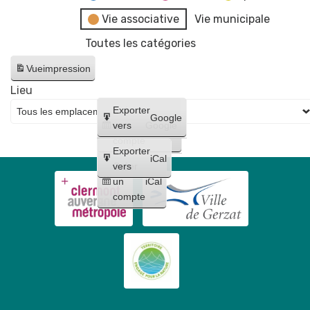
Vie associative
Vie municipale
Toutes les catégories
Vue
impression
Lieu
Créer
Exporter
Google
un
vers
Google
compte
Exporter
iCal
Créer
vers
un
iCal
compte