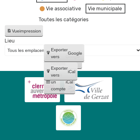
Vie associative
Vie municipale
Toutes les catégories
Vue
impression
Lieu
Créer
Exporter
Google
un
vers
Google
compte
Exporter
iCal
Créer
vers
un
iCal
compte