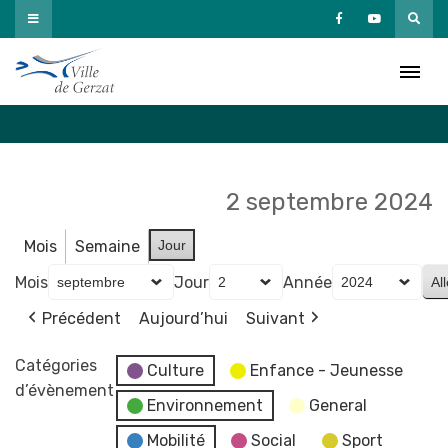
Passer
au
Agenda
contenu
Accueil
»
Agenda
2 septembre 2024
Mois
Semaine
Jour
Mois
Jour
Année
Précédent
Aujourd’hui
Suivant
Catégories
Culture
Enfance - Jeunesse
d’évènement
Environnement
General
Mobilité
Social
Sport