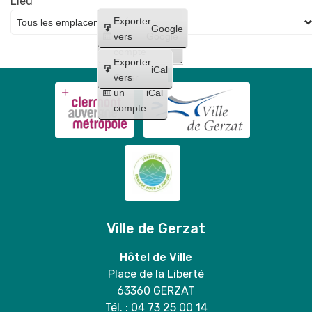
Lieu
Créer
Exporter
Google
un
vers
Google
compte
Exporter
iCal
Créer
vers
un
iCal
compte
Ville de Gerzat
Hôtel de Ville
Place de la Liberté
63360 GERZAT
Tél. : 04 73 25 00 14