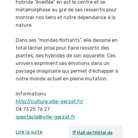
hybride
“éveillée” en est le centre et se
métamorphose au
gré de ses ressentis pour
montrer nos liens et
notre dépendance à la
nature.
Dans ses “mondes flottants”, elle dessine en
total
lâcher prise pour faire ressortir des
plantes, des
hybrides de son aquarelle. Ces
univers expriment
ses émotions dans un
paysage imaginaire qui
permet d’échapper à
notre monde actuel en pleine
mutation.
Informations
http://culture.ville-gerzat.fr/
04 73 25 76 27
spectacle@ville-gerzat.fr
Lire la suite
Hall de l'Hôtel de