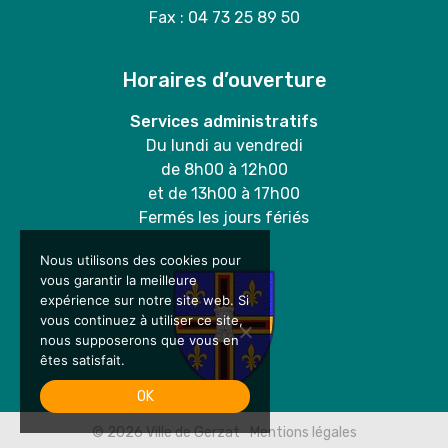
Fax : 04 73 25 89 50
Horaires d’ouverture
Services administratifs
Du lundi au vendredi
de 8h00 à 12h00
et de 13h00 à 17h00
Fermés les jours fériés
Nous utilisons des cookies pour
vous garantir la meilleure
expérience sur notre site web. Si
vous continuez à utiliser ce site,
nous supposerons que vous en
êtes satisfait.
OK
© 2026
Ville de Gerzat
Mentions légales