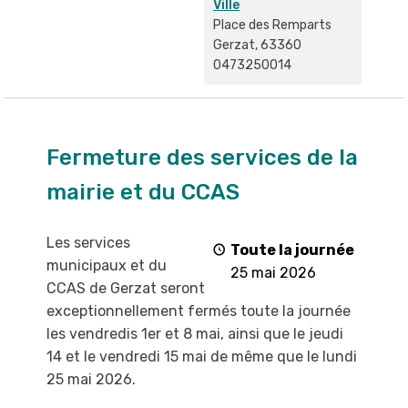
Ville
Place des Remparts
Gerzat
,
63360
0473250014
Fermeture
des
Fermeture des services de la
services
mairie et du CCAS
de
la
mairie
Les services
Toute la journée
et
municipaux et du
25 mai 2026
du
CCAS de Gerzat
seront
CCAS
exceptionnellement fermés toute la
journée
les vendredis 1
er
et 8 mai, ainsi que le jeudi
14 et le vendredi 15 mai de même que
le lundi
25 mai 2026
.