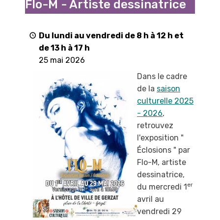
Flo-M - Artiste dessinatrice
"
par
Flo-
Du lundi au vendredi de 8 h à 12 h et
M
de 13 h à 17 h
-
25 mai 2026
Artiste
Dans le cadre
dessinatrice
de la
saison
culturelle 2025
- 2026
,
retrouvez
l'exposition "
Éclosions " par
Flo-M, artiste
dessinatrice,
er
du mercredi 1
avril au
vendredi 29