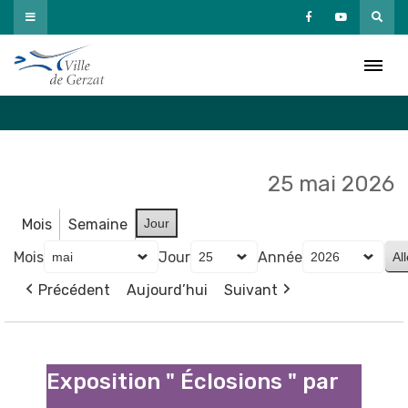
Passer
au
Agenda
contenu
Accueil
»
Agenda
25 mai 2026
Mois
Semaine
Jour
Mois
Jour
Année
Précédent
Aujourd’hui
Suivant
Exposition
"
Exposition " Éclosions " par
Éclosions