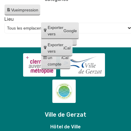
Vue
impression
Lieu
Créer
Exporter
Google
un
vers
Google
compte
Exporter
iCal
Créer
vers
un
iCal
compte
Ville de Gerzat
Hôtel de Ville