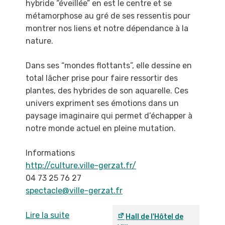
hybride
“éveillée” en est le centre et se
métamorphose au
gré de ses ressentis pour
montrer nos liens et
notre dépendance à la
nature.
Dans ses “mondes flottants”, elle dessine en
total
lâcher prise pour faire ressortir des
plantes, des
hybrides de son aquarelle. Ces
univers expriment
ses émotions dans un
paysage imaginaire qui
permet d’échapper à
notre monde actuel en pleine
mutation.
Informations
http://culture.ville-gerzat.fr/
04 73 25 76 27
spectacle@ville-gerzat.fr
Lire la suite
Hall de l'Hôtel de