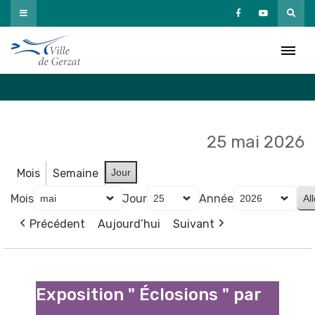
Passer
au
Agenda
contenu
Accueil
»
Agenda
25 mai 2026
Mois
Semaine
Jour
Mois
Jour
Année
Précédent
Aujourd’hui
Suivant
Exposition
"
Exposition " Éclosions " par
Éclosions