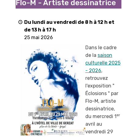
Flo-M - Artiste dessinatrice
"
par
Flo-
Du lundi au vendredi de 8 h à 12 h et
M
de 13 h à 17 h
-
25 mai 2026
Artiste
Dans le cadre
dessinatrice
de la
saison
culturelle 2025
- 2026
,
retrouvez
l'exposition "
Éclosions " par
Flo-M, artiste
dessinatrice,
er
du mercredi 1
avril au
vendredi 29