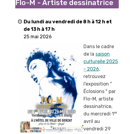
Flo-M - Artiste dessinatrice
"
par
Flo-
Du lundi au vendredi de 8 h à 12 h et
M
de 13 h à 17 h
-
25 mai 2026
Artiste
Dans le cadre
dessinatrice
de la
saison
culturelle 2025
- 2026
,
retrouvez
l'exposition "
Éclosions " par
Flo-M, artiste
dessinatrice,
er
du mercredi 1
avril au
vendredi 29