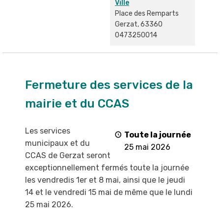
Ville
Place des Remparts
Gerzat
,
63360
0473250014
Fermeture
des
Fermeture des services de la
services
mairie et du CCAS
de
la
mairie
Les services
Toute la journée
et
municipaux et du
25 mai 2026
du
CCAS de Gerzat
seront
CCAS
exceptionnellement fermés toute la
journée
les vendredis 1
er
et 8 mai, ainsi que le jeudi
14 et le vendredi 15 mai de même que
le lundi
25 mai 2026
.