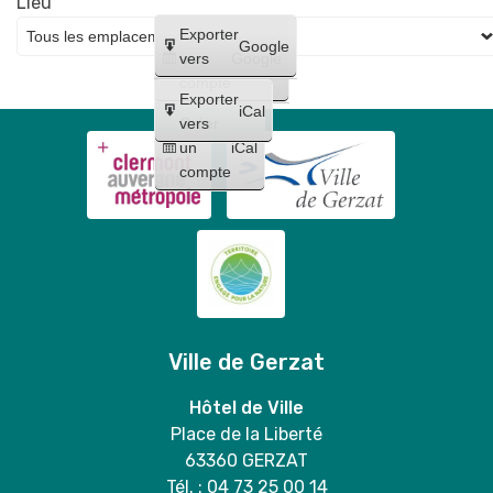
Lieu
Créer
Exporter
Google
un
vers
Google
compte
Exporter
iCal
Créer
vers
un
iCal
compte
Ville de Gerzat
Hôtel de Ville
Place de la Liberté
63360 GERZAT
Tél. : 04 73 25 00 14