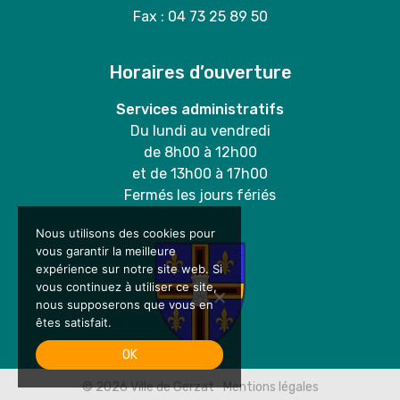
Fax : 04 73 25 89 50
Horaires d’ouverture
Services administratifs
Du lundi au vendredi
de 8h00 à 12h00
et de 13h00 à 17h00
Fermés les jours fériés
Nous utilisons des cookies pour
vous garantir la meilleure
expérience sur notre site web. Si
vous continuez à utiliser ce site,
nous supposerons que vous en
êtes satisfait.
OK
© 2026
Ville de Gerzat
Mentions légales