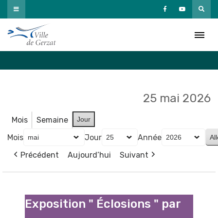
Passer
au
Agenda
contenu
Accueil
»
Agenda
25 mai 2026
Mois
Semaine
Jour
Mois
Jour
Année
Précédent
Aujourd’hui
Suivant
Exposition
"
Exposition " Éclosions " par
Éclosions