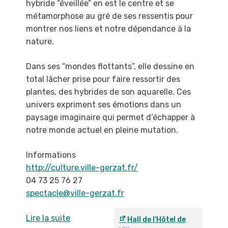
hybride
“éveillée” en est le centre et se
métamorphose au
gré de ses ressentis pour
montrer nos liens et
notre dépendance à la
nature.
Dans ses “mondes flottants”, elle dessine en
total
lâcher prise pour faire ressortir des
plantes, des
hybrides de son aquarelle. Ces
univers expriment
ses émotions dans un
paysage imaginaire qui
permet d’échapper à
notre monde actuel en pleine
mutation.
Informations
http://culture.ville-gerzat.fr/
04 73 25 76 27
spectacle@ville-gerzat.fr
Lire la suite
Hall de l'Hôtel de