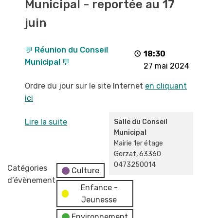
Municipal - reportée au 17
Conseil
Municipal
juin
-
reportée
💬 Réunion du Conseil
au
18:30
Municipal 💬
17
27 mai 2024
juin
Ordre du jour sur le site Internet
en cliquant
ici
Lire la suite
Salle du Conseil
Municipal
Mairie 1er étage
Gerzat
,
63360
0473250014
Catégories
Culture
d’évènement
Enfance -
Jeunesse
Environnement