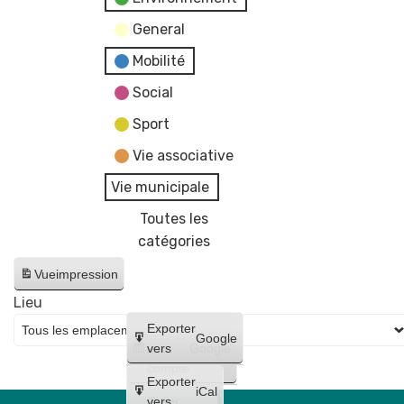
General
Mobilité
Social
Sport
Vie associative
Vie municipale
Toutes les
catégories
Vue
impression
Lieu
Créer
Exporter
Google
un
vers
Google
compte
Exporter
iCal
Créer
vers