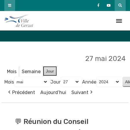
Passer
au
Agenda
contenu
Accueil
»
Agenda
27 mai 2024
Mois
Semaine
Jour
Mois
Jour
Année
Précédent
Aujourd’hui
Suivant
💬
Réunion
💬 Réunion du Conseil
du