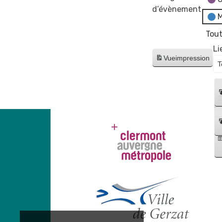
d’évènement
M
Tout
Li
Vue
impression