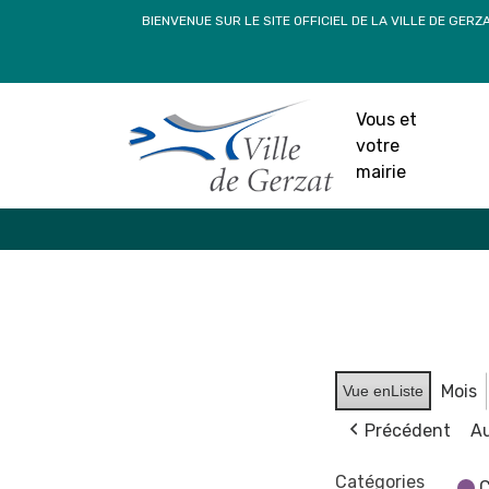
Passer
BIENVENUE SUR LE SITE OFFICIEL DE LA VILLE DE GERZ
au
contenu
Vous et
votre
mairie
Mois
Vue en
Liste
Précédent
Au
Catégories
C