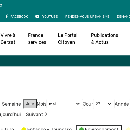
AT
FACEBOOK
YOUTUBE
RENDEZ-VOUS URBANISME
DEMAND
Agenda
Vivre à
France
Le Portail
Publications
Accueil
»
Agenda
Gerzat
services
Citoyen
& Actus
Semaine
Jour
Mois
Jour
Année
jourd’hui
Suivant
ulture
Enfance - Jeunesse
Environnement