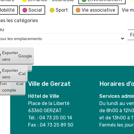
obilité
Social
Sport
Vie associative
Vie m
es les catégories
eu
Fi
L
Créer
Exporter
Google
un
vers
Google
compte
Exporter
iCal
Créer
vers
Ville de Gerzat
Horaires d’
un
iCal
compte
Hôtel de Ville
Services admin
Place de la Liberté
Du lundi au ve
63360 GERZAT
de 8h00 à 12h
Tél. : 04 73 25 00 14
et de 13h00 à 
Fax : 04 73 25 89 50
Fermés les jour