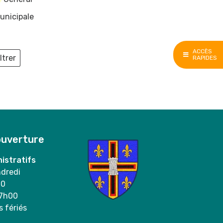
unicipale
ACCÈS
ltrer
RAPIDES
ieux
ouverture
istratifs
ndredi
00
17h00
s fériés