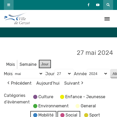
Passer
au
Agenda
contenu
Accueil
»
Agenda
27 mai 2024
Mois
Semaine
Jour
Mois
Jour
Année
Précédent
Aujourd’hui
Suivant
Catégories
Culture
Enfance - Jeunesse
d’évènement
Environnement
General
Mobilité
Social
Sport