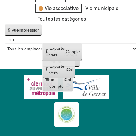
Vie associative
Vie municipale
Toutes les catégories
Vue
impression
Lieu
Créer
Exporter
Google
un
vers
Google
compte
Exporter
iCal
Créer
vers
un
iCal
compte