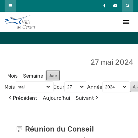
Passer
au
Agenda
contenu
Accueil
»
Agenda
27 mai 2024
Mois
Semaine
Jour
Mois
Jour
Année
Précédent
Aujourd’hui
Suivant
💬
Réunion
💬 Réunion du Conseil
du