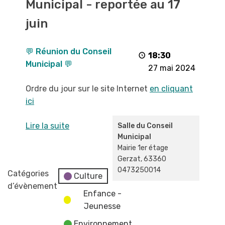
Municipal - reportée au 17
Conseil
Municipal
juin
-
reportée
💬 Réunion du Conseil
au
18:30
Municipal 💬
17
27 mai 2024
juin
Ordre du jour sur le site Internet
en cliquant
ici
Lire la suite
Salle du Conseil
Municipal
Mairie 1er étage
Gerzat
,
63360
0473250014
Catégories
Culture
d’évènement
Enfance -
Jeunesse
Environnement