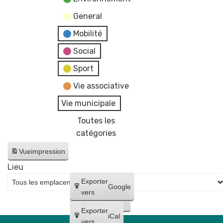
General
Mobilité
Social
Sport
Vie associative
Vie municipale
Toutes les
catégories
Vue
impression
Lieu
Créer
Exporter
Google
un
vers
Google
compte
Exporter
iCal
Créer
vers