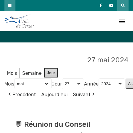
Passer
au
Agenda
contenu
Accueil
»
Agenda
27 mai 2024
Mois
Semaine
Jour
Mois
Jour
Année
Précédent
Aujourd’hui
Suivant
💬
Réunion
💬 Réunion du Conseil
du