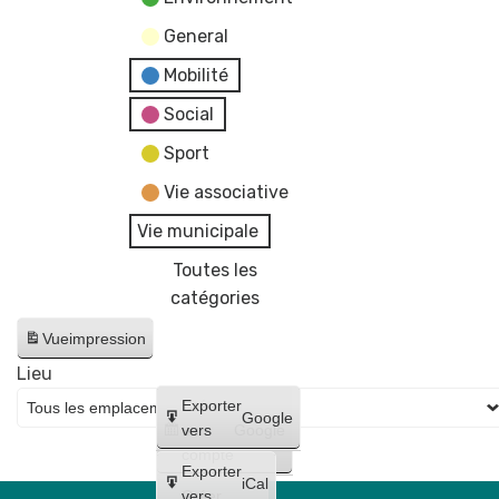
General
Mobilité
Social
Sport
Vie associative
Vie municipale
Toutes les
catégories
Vue
impression
Lieu
Créer
Exporter
Google
un
vers
Google
compte
Exporter
iCal
Créer
vers