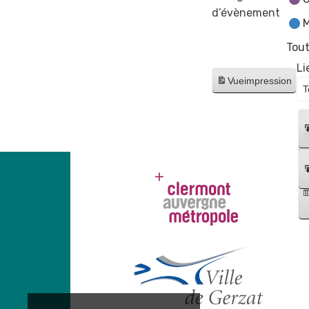
d’évènement
M
Tout
Li
Vue
impression