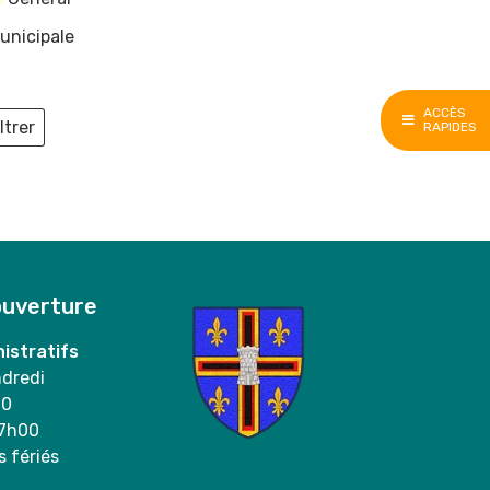
unicipale
ACCÈS
ltrer
RAPIDES
ieux
ouverture
istratifs
ndredi
00
17h00
s fériés