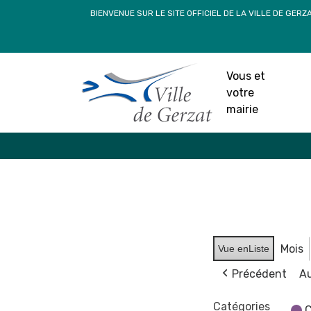
Passer
BIENVENUE SUR LE SITE OFFICIEL DE LA VILLE DE GERZ
au
contenu
Vous et
votre
mairie
Mois
Vue en
Liste
Précédent
Au
Catégories
C