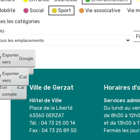
obilité
Social
Sport
Vie associative
Vie m
es les catégories
eu
Fi
L
Créer
Exporter
Google
un
vers
Google
compte
Exporter
iCal
Créer
vers
Ville de Gerzat
Horaires d’
un
iCal
compte
Hôtel de Ville
Services admin
Place de la Liberté
Du lundi au ve
63360 GERZAT
de 8h00 à 12h
Tél. : 04 73 25 00 14
et de 13h00 à 
Fax : 04 73 25 89 50
Fermés les jour