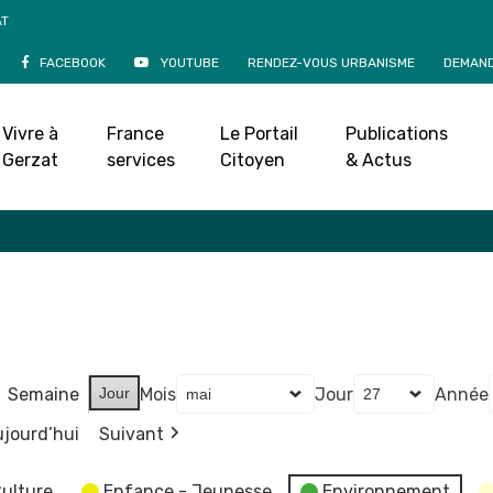
AT
FACEBOOK
YOUTUBE
RENDEZ-VOUS URBANISME
DEMAND
Agenda
Vivre à
France
Le Portail
Publications
Accueil
»
Agenda
Gerzat
services
Citoyen
& Actus
Semaine
Jour
Mois
Jour
Année
jourd’hui
Suivant
ulture
Enfance - Jeunesse
Environnement