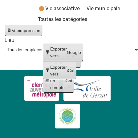
Vie associative
Vie municipale
Toutes les catégories
Vue
impression
Lieu
Créer
Exporter
Google
un
vers
Google
compte
Exporter
iCal
Créer
vers
un
iCal
compte