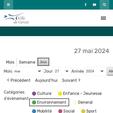
Passer
au
Agenda
contenu
Accueil
»
Agenda
27 mai 2024
Mois
Semaine
Jour
Mois
Jour
Année
Précédent
Aujourd’hui
Suivant
Catégories
Culture
Enfance - Jeunesse
d’évènement
Environnement
General
Mobilité
Social
Sport