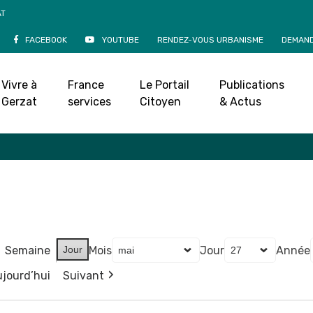
AT
FACEBOOK
YOUTUBE
RENDEZ-VOUS URBANISME
DEMAND
Agenda
Vivre à
France
Le Portail
Publications
Accueil
»
Agenda
Gerzat
services
Citoyen
& Actus
Semaine
Jour
Mois
Jour
Année
jourd’hui
Suivant