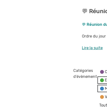
💬
Réunion
💬 Réunio
du
Conseil
💬 Réunion du
Municipal
-
Ordre du jour 
reportée
au
Lire la suite
17
juin
Catégories
C
d’évènement
E
M
V
Tout