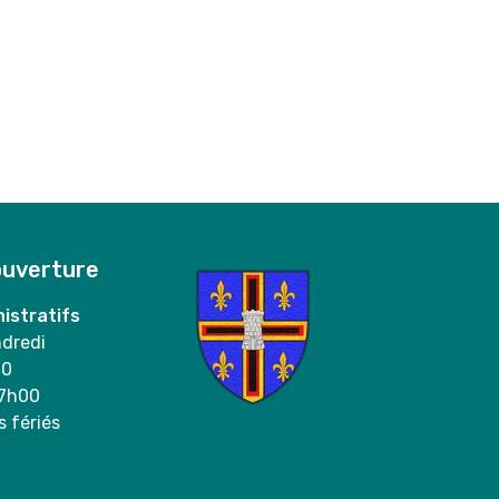
ouverture
istratifs
ndredi
00
17h00
s fériés