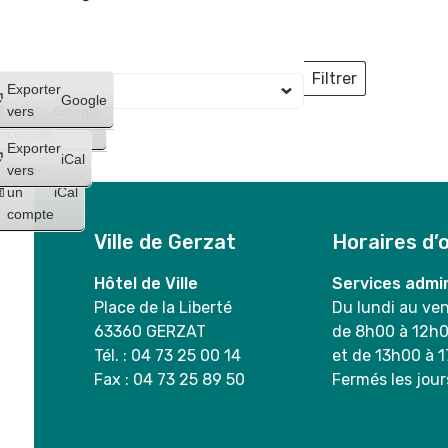
Filtrer
Créer
Exporter
Lieux
Google
un
vers
Google
compte
Exporter
iCal
Créer
vers
un
iCal
compte
Ville de Gerzat
Horaires d’
Hôtel de Ville
Services admin
Place de la Liberté
Du lundi au ve
63360 GERZAT
de 8h00 à 12h
Tél. : 04 73 25 00 14
et de 13h00 à 
Fax : 04 73 25 89 50
Fermés les jour