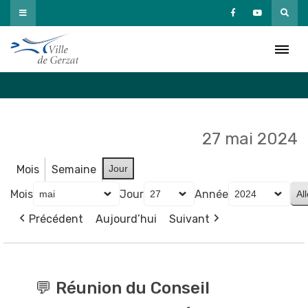
Passer
au
Agenda
contenu
Accueil
»
Agenda
27 mai 2024
Mois
Semaine
Jour
Mois
Jour
Année
Précédent
Aujourd’hui
Suivant
💬
Réunion
💬 Réunion du Conseil
du