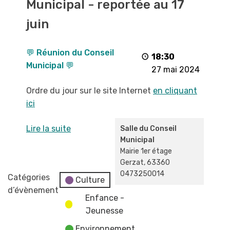
Municipal - reportée au 17
Conseil
Municipal
juin
-
reportée
💬 Réunion du Conseil
au
18:30
Municipal 💬
17
27 mai 2024
juin
Ordre du jour sur le site Internet
en cliquant
ici
Lire la suite
Salle du Conseil
Municipal
Mairie 1er étage
Gerzat
,
63360
0473250014
Catégories
Culture
d’évènement
Enfance -
Jeunesse
Environnement