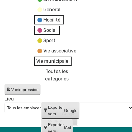
General
Mobilité
Social
Sport
Vie associative
Vie municipale
Toutes les
catégories
Vue
impression
Lieu
Créer
Exporter
Google
un
vers
Google
compte
Exporter
iCal
Créer
vers