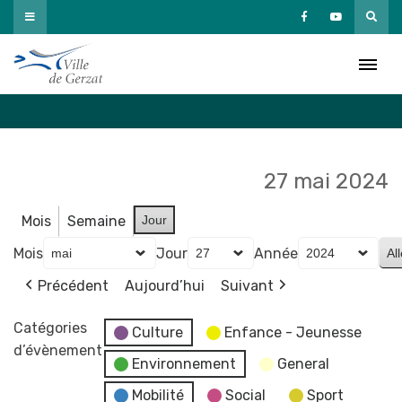
Passer
au
Agenda
contenu
Accueil
»
Agenda
27 mai 2024
Mois
Semaine
Jour
Mois
Jour
Année
Précédent
Aujourd’hui
Suivant
Catégories
Culture
Enfance - Jeunesse
d’évènement
Environnement
General
Mobilité
Social
Sport