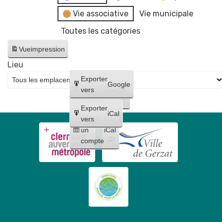
Vie associative
Vie municipale
Toutes les catégories
Vue
impression
Lieu
Créer
Exporter
Google
un
vers
Google
compte
Exporter
iCal
Créer
vers
un
iCal
compte