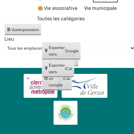
Vie associative
Vie municipale
Toutes les catégories
Vue
impression
Lieu
Créer
Exporter
Google
un
vers
Google
compte
Exporter
iCal
Créer
vers
un
iCal
compte