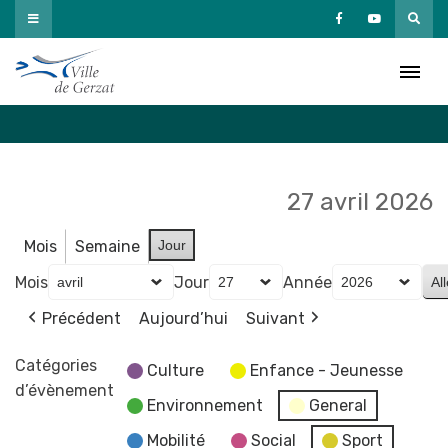
Passer
au
Agenda
contenu
Accueil
»
Agenda
27 avril 2026
Mois
Semaine
Jour
Mois
Jour
Année
Précédent
Aujourd’hui
Suivant
Catégories
Culture
Enfance - Jeunesse
d’évènement
Environnement
General
Mobilité
Social
Sport