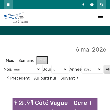
Passer
au
Agenda
contenu
Accueil
»
Agenda
6 mai 2026
Mois
Semaine
Jour
Mois
Jour
Année
Précédent
Aujourd’hui
Suivant
👨‍🎤
🎶
👨‍🎤🎶🎙️ Côté Vague - Ocre +
🎙️