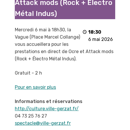
Attack mods (Rock + Électro
Côté
Vague
Métal Indus)
-
Ocre
Mercredi 6 mai à 18h30, la
+
18:30
Vague (Place Marcel Collange)
Attack
6 mai 2026
vous accueillera pour les
mods
prestations en direct de Ocre et Attack mods
(Rock
(Rock + Électro Métal Indus).
+
Électro
Gratuit - 2 h
Métal
Indus)
Pour en savoir plus
Informations et réservations
http://culture.ville-gerzat.fr/
04 73 25 76 27
spectacle@ville-gerzat.fr