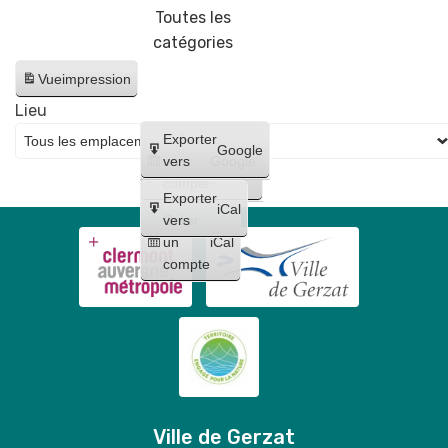
Toutes les
catégories
Vue
impression
Lieu
Créer
Exporter
Google
un
vers
Google
compte
Exporter
iCal
Créer
vers
un
iCal
compte
Ville de Gerzat