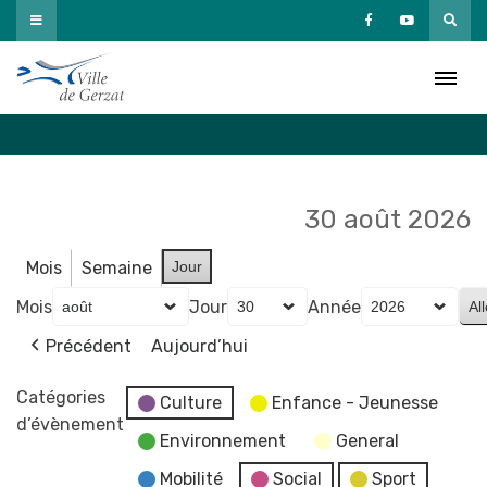
Passer
au
Agenda
contenu
Accueil
»
Agenda
30 août 2026
Mois
Semaine
Jour
Mois
Jour
Année
Précédent
Aujourd’hui
Catégories
Culture
Enfance - Jeunesse
d’évènement
Environnement
General
Mobilité
Social
Sport