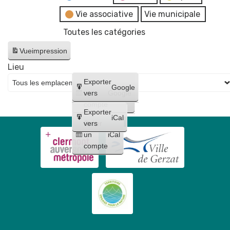
Vie associative
Vie municipale
Toutes les catégories
Vue
impression
Lieu
Créer
Exporter
Google
un
vers
Google
compte
Exporter
iCal
Créer
vers
un
iCal
compte